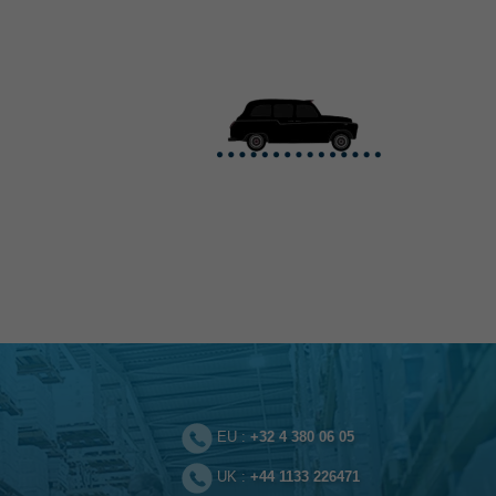
EU :
+32 4 380 06 05
UK :
+44 1133 226471