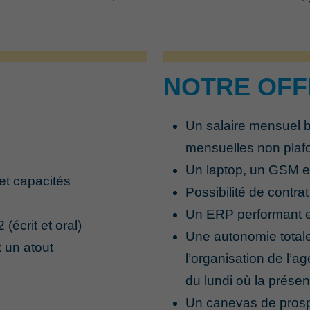
NOTRE OFF
Un salaire mensuel b
Nécessaires
Ces cookies
mensuelles non pla
ne sont pas
optionnels. Ils
Un laptop, un GSM et
sont
et capacités
nécessaires au
Possibilité de contrat
bon
fonctionnement
Un ERP performant 
du site.
écrit et oral)
Une autonomie totale 
 un atout
l’organisation de l’
Statistiques
Nous permet
du lundi où la présen
d'améliorer les
fonctionnalités
Un canevas de prospec