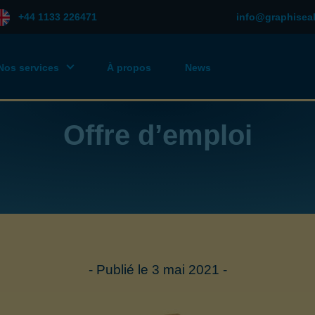
+44 1133 226471
info@graphisea
Nos services
À propos
News
Offre d’emploi
Publié le 3 mai 2021