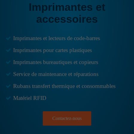
Imprimantes et
accessoires
Imprimantes et lecteurs de code-barres
Imprimantes pour cartes plastiques
Imprimantes bureautiques et copieurs
Service de maintenance et réparations
Nécessaires
Rubans transfert thermique et consommables
Ces cookies ne
sont pas
Matériel RFID
optionnels. Ils
sont nécessaires
au bon
fonctionnement
du site.
Contactez-nous