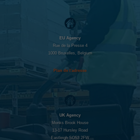
EU Agency
Rue de la Presse 4
1000 Bruxelles, Belgium
Plan de l'adresse
UK Agency
Monks Brook House
13-17 Hursley Road
Eastleigh SO53 2FW