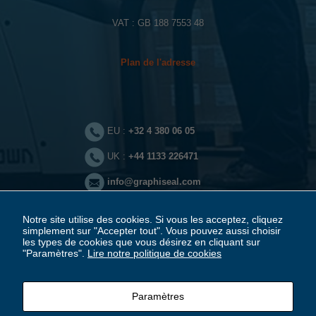
VAT : GB 188 7553 48
Plan de l'adresse
Nécessaires
Ces cookies
ne sont pas
optionnels. Ils
sont
nécessaires au
EU :
+32 4 380 06 05
bon
fonctionnement
UK :
+44 1133 226471
du site.
info@graphiseal.com
Statistiques
Nous permet
Notre site utilise des cookies. Si vous les acceptez, cliquez
d'améliorer les
simplement sur "Accepter tout". Vous pouvez aussi choisir
fonctionnalités
les types de cookies que vous désirez en cliquant sur
et la structure
"Paramètres".
Lire notre politique de cookies
de notre site,
en se basant
Mentions légales
sur la façon
dont il est
Paramètres
utilisé.