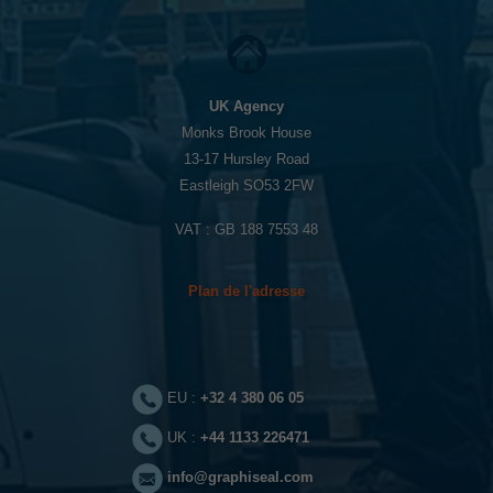
UK Agency
Monks Brook House
13-17 Hursley Road
Eastleigh SO53 2FW
VAT : GB 188 7553 48
Nécessaires
Ces cookies
ne sont pas
optionnels. Ils
Plan de l'adresse
sont
nécessaires au
bon
fonctionnement
du site.
EU :
+32 4 380 06 05
UK :
+44 1133 226471
Statistiques
Nous permet
info@graphiseal.com
d'améliorer les